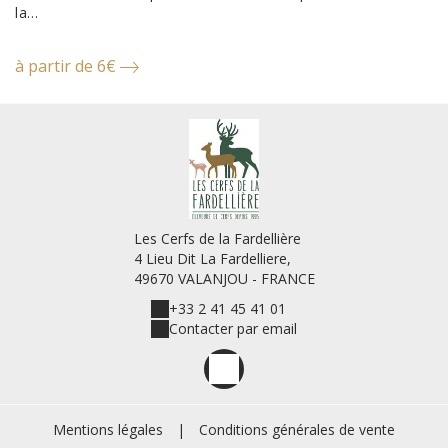
la...
à
à partir de 6€
Les Cerfs de la Fardellière
4 Lieu Dit La Fardelliere,
49670 VALANJOU - FRANCE
+33 2 41 45 41 01
Contacter par email
Mentions légales
|
Conditions générales de vente