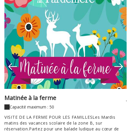
Matinée à la ferme
J
Capacité maximum : 50
VISITE DE LA FERME POUR LES FAMILLESLes Mardis
No
matins des vacances scolaire de la zone B, sur
pr
réservation.Partez pour une balade ludique au cœur de
po